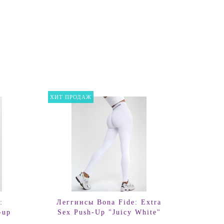
ХИТ ПРОДАЖ
ХИТ ПР
:
Леггинсы Bona Fide: Extra
Легг
-up
Sex Push-Up "Juicy White"
Sex-