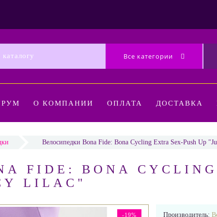
Все категории
УРУМ
О КОМПАНИИ
ОПЛАТА
ДОСТАВКА
дки
Велосипедки Bona Fide: Bona Cycling Extra Sex-Push Up "Jui
A FIDE: BONA CYCLING
CY LILAC"
Производитель:
B
-19%