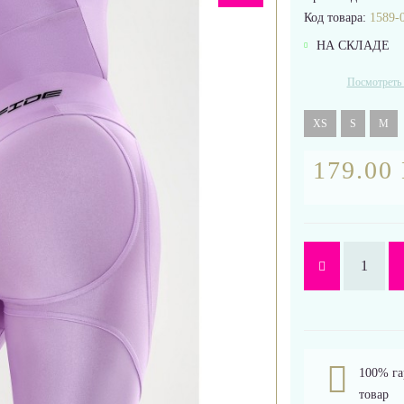
Код товара:
1589-
НА СКЛАДЕ
Посмотреть 
XS
S
M
179.00
100% га
товар