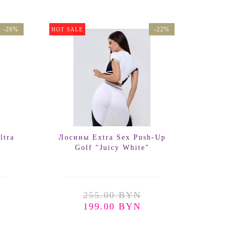
-26%
-22%
HOT SALE
ltra
Лосины Extra Sex Push-Up
Топ F
Golf "Juicy White"
255.00 BYN
199.00 BYN