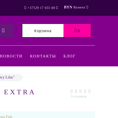
BYN
Валюта
+37529 17 055 00
Корзина
0
НОВОСТИ
КОНТАКТЫ
БЛОГ
cy Lilac"
 EXTRA
0 отзывов
ona Fide