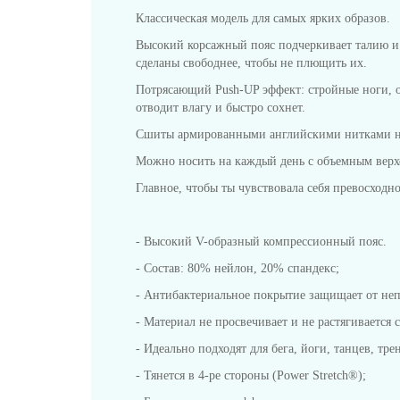
Классическая модель для самых ярких образов.
Высокий корсажный пояс подчеркивает талию и с
сделаны свободнее, чтобы не плющить их.
Потрясающий Push-UP эффект: стройные ноги, о
отводит влагу и быстро сохнет.
Сшиты армированными английскими нитками на 
Можно носить на каждый день с объемным верхо
Главное, чтобы ты чувствовала себя превосходно
- Высокий V-образный компрессионный пояс.
- Состав: 80% нейлон, 20% спандекс;
- Антибактериальное покрытие защищает от неп
- Материал не просвечивает и не растягивается 
- Идеально подходят для бега, йоги, танцев, тр
- Тянется в 4-ре стороны (Power Stretch®);