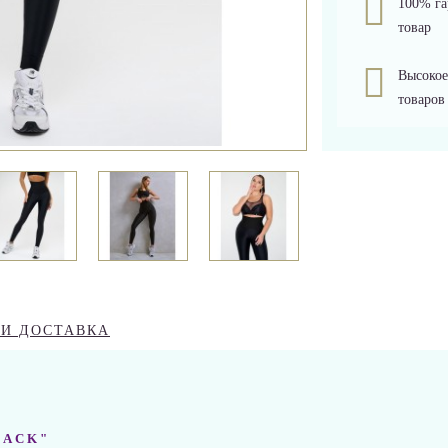
100% га
товар
Высокое
товаров
 И ДОСТАВКА
LACK"