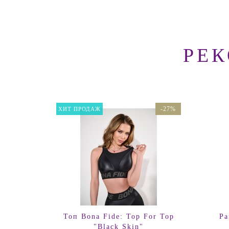
РЕ
-27%
ХИТ ПРОДАЖ
Топ Bona Fide: Top For Top
Ра
"Black Skin"