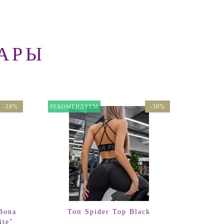
АРЫ
-18%
-30%
РЕКОМЕНДУЕМ
HOT SA
Bona
Топ Spider Top Black
Лоси
ite"