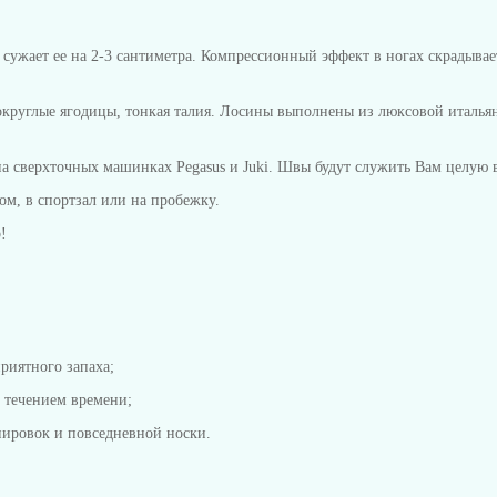
ужает ее на 2-3 сантиметра. Компрессионный эффект в ногах скрадывает
круглые ягодицы, тонкая талия. Лосины выполнены из люксовой итальянск
сверхточных машинках Pegasus и Juki. Швы будут служить Вам целую в
м, в спортзал или на пробежку.
!
риятного запаха;
с течением времени;
енировок и повседневной носки.