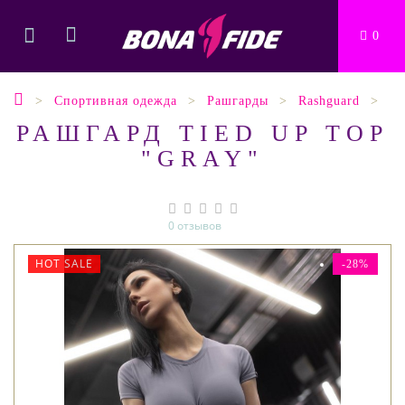
0
Спортивная одежда
Рашгарды
Rashguard
РАШГАРД TIED UP TOP
"GRAY"
0 отзывов
HOT SALE
-28%