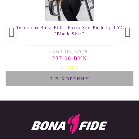
Леггинсы Bona Fide: Extra Sex-Push Up LYC
"Black Skin"
263.00 BYN
237.00 BYN
В КОРЗИНУ