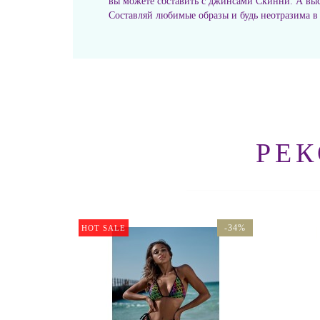
вы можете составить с джинсами Скинни. А выс
Составляй любимые образы и будь неотразима в
РЕ
-34%
HOT SALE