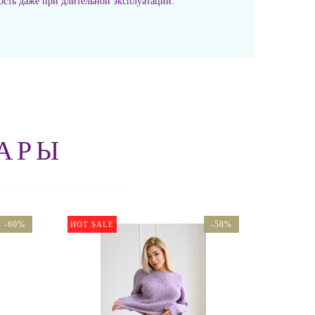
сть даже при длительной эксплуатации.
АРЫ
-60%
-58%
HOT SALE
HOT SA