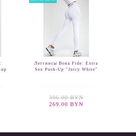
:
Леггинсы Bona Fide: Extra
Легг
-up
Sex Push-Up "Juicy White"
Sex-
306.00 BYN
269.00 BYN