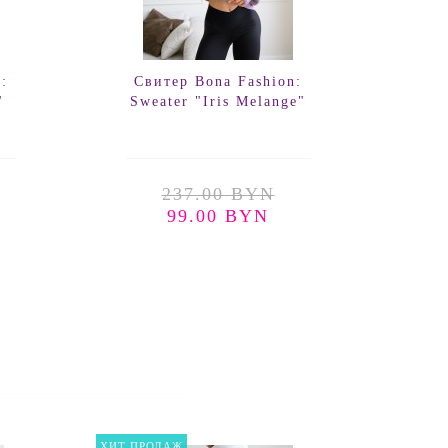
:
Свитер Bona Fashion:
Ра
"
Sweater "Iris Melange"
G
237.00 BYN
99.00 BYN
ХИТ ПРОДАЖ
ХИТ ПР