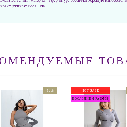
ококачественный материал и фурнитура обеспечат хорошую износостойко
 новых джинсах Bona Fide!
КОМЕНДУЕМЫЕ ТОВ
-16%
HOT SALE
ПОСЛЕДНИЙ РАЗМЕР